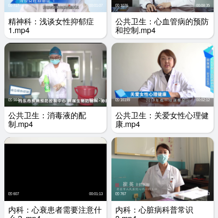
717
00:01:07
1076
00:08:35
精神科：浅谈女性抑郁症
公共卫生：心血管病的预防
1.mp4
和控制.mp4
984
00:02:21
16199
00:02:12
公共卫生：消毒液的配
公共卫生：关爱女性心理健
制.mp4
康.mp4
607
00:01:13
767
00:01:13
内科：心衰患者需要注意什
内科：心脏病科普常识
么？.mp4
3.mp4