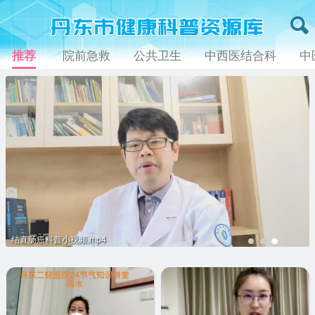
推荐
院前急救
公共卫生
中西医结合科
中
结直肠癌科普小视频.mp4