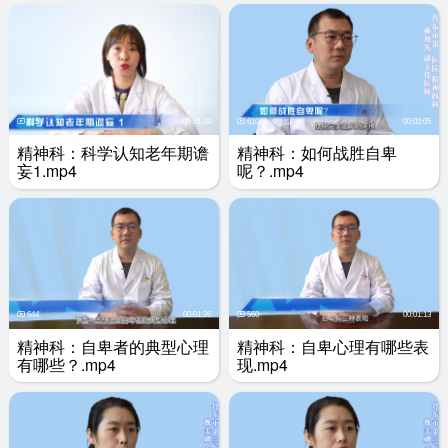
715
00:01:34
610
00:02:05
精神科：科学认知老年期谵
精神科：如何战胜自卑
妄1.mp4
呢？.mp4
644
00:01:26
560
00:01:13
精神科：自卑者的典型心理
精神科：自卑心理有哪些表
有哪些？.mp4
现.mp4