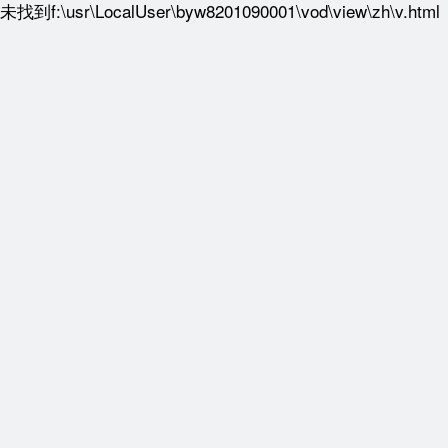
未找到f:\usr\LocalUser\byw8201090001\vod\view\zh\v.html