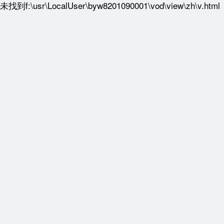
未找到f:\usr\LocalUser\byw8201090001\vod\view\zh\v.html