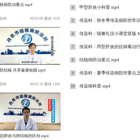
核病防治要点.mp4
甲型肝炎小科普.mp4
4
染科
00:03:08 播放 1626
传染科：秋冬季传染病防控常识.
5
传染科：咳嗽礼仪小课堂竖版.M
6
传染科：丙型肝炎的抗病毒治疗之诊疗篇.
7
结核病防治要点.mp4
8
防结核 共享健康校园.mp4
传染科：夏季传染病防控要点之细菌或病毒性腹泻
9
染科
00:01:10 播放 1484
传染病科普.mp4
10
冠肺炎与肺结核的区别.mp4