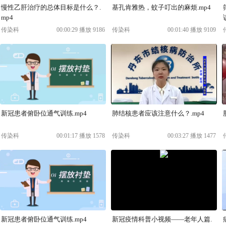
慢性乙肝治疗的总体目标是什么？.
基孔肯雅热，蚊子叮出的麻烦.mp4
mp4
传染科
00:00:29 播放 9186
传染科
00:01:40 播放 9109
新冠患者俯卧位通气训练.mp4
肺结核患者应该注意什么？.mp4
传染科
00:01:17 播放 1578
传染科
00:03:27 播放 1477
新冠患者俯卧位通气训练.mp4
新冠疫情科普小视频——老年人篇.