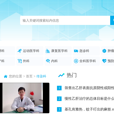
醉科
运动医学科
康复医学科
急诊科
肿
产科
外科
内科
全科医学科
预
热门
您的位置
>
首页
>
传染科
筛查出乙肝表面抗原阴性或阳性后该如何管理？
1
慢性乙肝治疗的总体目标是什么？
2
基孔肯雅热，蚊子叮出的麻烦.m
3