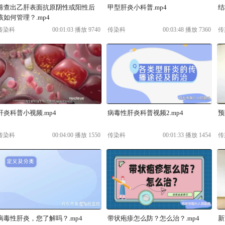
筛查出乙肝表面抗原阴性或阳性后
甲型肝炎小科普.mp4
结
该如何管理？.mp4
传染科
00:01:03 播放 9740
传染科
00:03:48 播放 7360
传
肝炎科普小视频.mp4
病毒性肝炎科普视频2.mp4
预
传染科
00:04:00 播放 1550
传染科
00:01:33 播放 1454
传
病毒性肝炎，您了解吗？.mp4
带状疱疹怎么防？怎么治？.mp4
新