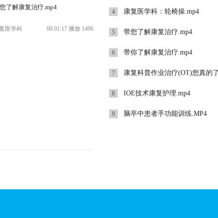
您了解康复治疗.mp4
康复医学科：轮椅操.mp4
4
复医学科
00:01:17 播放 1496
带您了解康复治疗.mp4
5
带你了解康复治疗.mp4
6
康复科普作业治疗(OT)您真的了解吗
7
IOE技术康复护理.mp4
8
脑卒中患者手功能训练.MP4
9