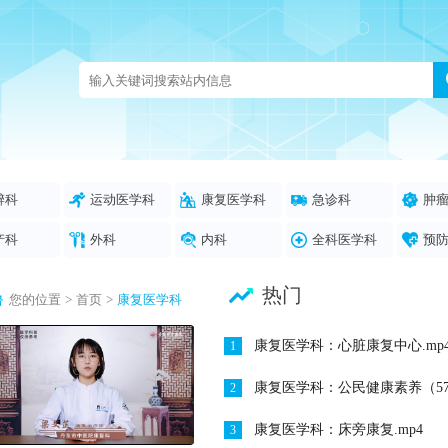
醉科
运动医学科
康复医学科
急诊科
肿
产科
外科
内科
全科医学科
预
热门
您的位置
>
首页
>
康复医学科
康复医学科：心脏康复中心.mp
1
康复医学科：公民健康素养（57）
2
康复医学科：床旁康复.mp4
3