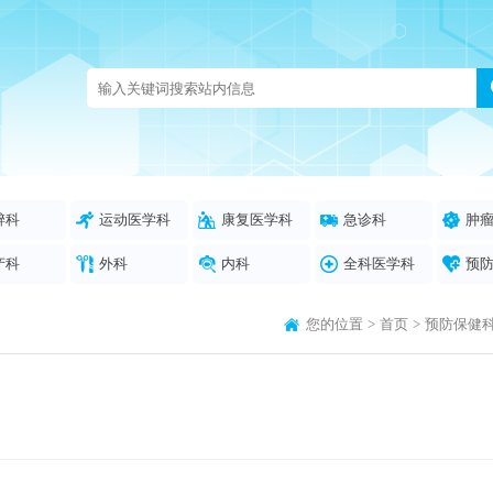
醉科
运动医学科
康复医学科
急诊科
肿
产科
外科
内科
全科医学科
预
您的位置
>
首页
>
预防保健